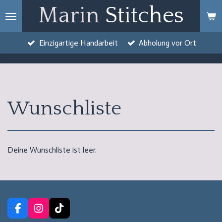
Marin
Stitches
Zum
Hauptinhalt
springen
Einzigartige Handarbeit
Abholung vor Ort
Wunschliste
Deine Wunschliste ist leer.
F
I
T
a
n
i