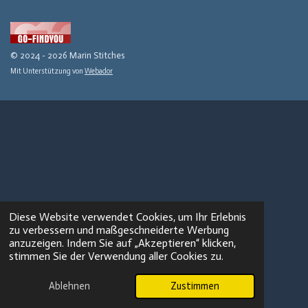
c
s
k
e
t
T
b
a
o
o
g
k
© 2024 - 2026 Marin Stitches
o
r
Mit Unterstützung von
Webador
k
a
m
Diese Website verwendet Cookies, um Ihr Erlebnis
zu verbessern und maßgeschneiderte Werbung
anzuzeigen. Indem Sie auf „Akzeptieren“ klicken,
stimmen Sie der Verwendung aller Cookies zu.
Ablehnen
Zustimmen