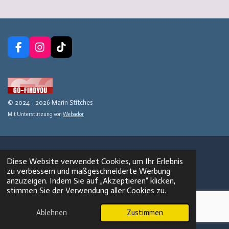
F
I
T
a
n
i
c
s
k
e
t
T
b
a
o
o
g
k
© 2024 - 2026 Marin Stitches
o
r
Mit Unterstützung von
Webador
k
a
m
Diese Website verwendet Cookies, um Ihr Erlebnis
zu verbessern und maßgeschneiderte Werbung
anzuzeigen. Indem Sie auf „Akzeptieren“ klicken,
stimmen Sie der Verwendung aller Cookies zu.
Ablehnen
Zustimmen